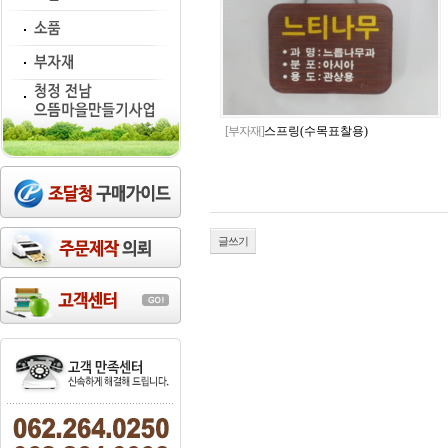
[부자재]
스프링(수목표찰용)
글쓰기