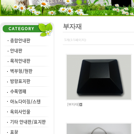
부자재
5개(1/1페이지)
[부자재]
캡