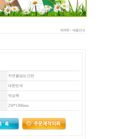
HOME
>
제품안내
자연을담는간판
대한민국
적삼목
250*1300mm