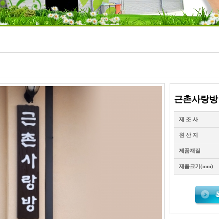
근촌사랑방
제 조 사
원 산 지
제품재질
제품크기(mm)