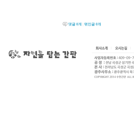
댓글
0
개
|
엮인글
0
개