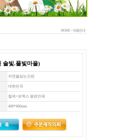
HOME
>
제품안내
 솔빛.풀빛마을)
자연을담는간판
대한민국
철제+포맥스 평판인쇄
400*400mm