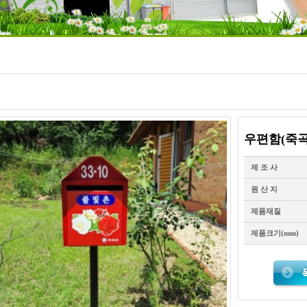
우편함(죽곡
제 조 사
원 산 지
제품재질
제품크기(mm)