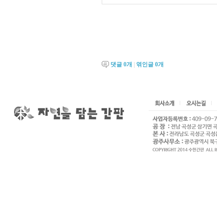
댓글
0
개
|
엮인글
0
개